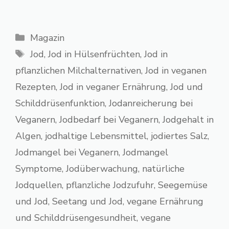
Kategorien
Magazin
Schlagwörter
Jod
,
Jod in Hülsenfrüchten
,
Jod in
pflanzlichen Milchalternativen
,
Jod in veganen
Rezepten
,
Jod in veganer Ernährung
,
Jod und
Schilddrüsenfunktion
,
Jodanreicherung bei
Veganern
,
Jodbedarf bei Veganern
,
Jodgehalt in
Algen
,
jodhaltige Lebensmittel
,
jodiertes Salz
,
Jodmangel bei Veganern
,
Jodmangel
Symptome
,
Jodüberwachung
,
natürliche
Jodquellen
,
pflanzliche Jodzufuhr
,
Seegemüse
und Jod
,
Seetang und Jod
,
vegane Ernährung
und Schilddrüsengesundheit
,
vegane