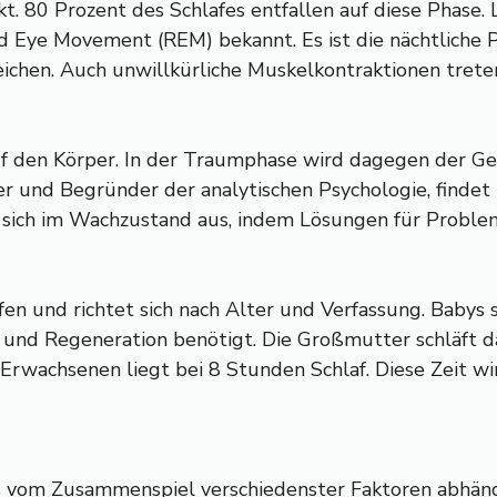
kt. 80 Prozent des Schlafes entfallen auf diese Phase.
pid Eye Movement (REM) bekannt. Es ist die nächtliche
chen. Auch unwillkürliche Muskelkontraktionen treten
uf den Körper. In der Traumphase wird dagegen der Gei
er und Begründer der analytischen Psychologie, finde
sich im Wachzustand aus, indem Lösungen für Proble
en und richtet sich nach Alter und Verfassung. Babys s
und Regeneration benötigt. Die Großmutter schläft da
Erwachsenen liegt bei 8 Stunden Schlaf. Diese Zeit wi
 das vom Zusammenspiel verschiedenster Faktoren abhän