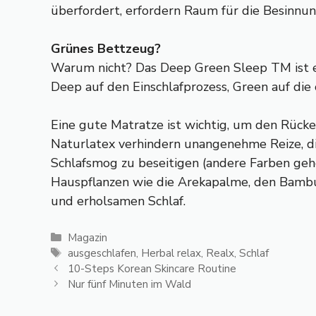
überfordert, erfordern Raum für die Besinnung
Grünes Bettzeug?
Warum nicht? Das Deep Green Sleep TM ist ei
Deep auf den Einschlafprozess, Green auf di
Eine gute Matratze ist wichtig, um den Rück
Naturlatex verhindern unangenehme Reize, die
Schlafsmog zu beseitigen (andere Farben gehen
Hauspflanzen wie die Arekapalme, den Bam
und erholsamen Schlaf.
Kategorien
Magazin
Schlagwörter
ausgeschlafen
,
Herbal relax
,
Realx
,
Schlaf
10-Steps Korean Skincare Routine
Nur fünf Minuten im Wald