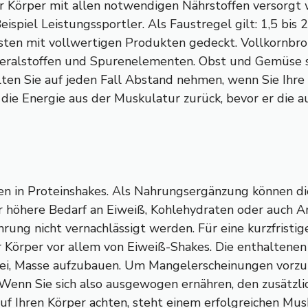
 Körper mit allen notwendigen Nährstoffen versorgt w
ispiel Leistungssportler. Als Faustregel gilt: 1,5 bis
ten mit vollwertigen Produkten gedeckt. Vollkornbrot
neralstoffen und Spurenelementen. Obst und Gemüse s
sollten Sie auf jeden Fall Abstand nehmen, wenn Sie Ih
 die Energie aus der Muskulatur zurück, bevor er die
en in Proteinshakes. Als Nahrungsergänzung können d
r höhere Bedarf an Eiweiß, Kohlehydraten oder auch 
ng nicht vernachlässigt werden. Für eine kurzfristig
 der Körper vor allem von Eiweiß-Shakes. Die enthalten
ei, Masse aufzubauen. Um Mangelerscheinungen vorzub
 Wenn Sie sich also ausgewogen ernähren, den zusätzl
 Ihren Körper achten, steht einem erfolgreichen Mus