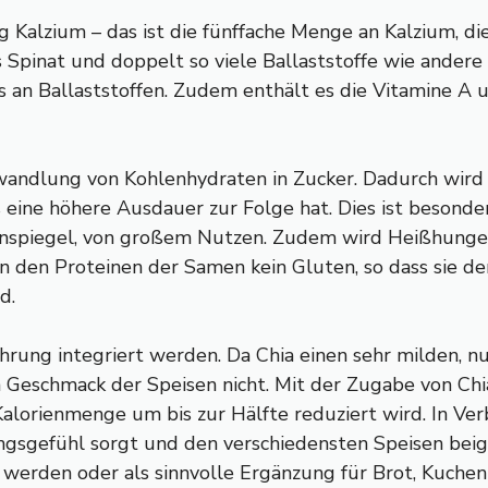
lzium – das ist die fünffache Menge an Kalzium, die i
 Spinat und doppelt so viele Ballaststoffe wie andere
an Ballaststoffen. Zudem enthält es die Vitamine A un
ndlung von Kohlenhydraten in Zucker. Dadurch wird
eine höhere Ausdauer zur Folge hat. Dies ist besond
inspiegel, von großem Nutzen. Zudem wird Heißhunger
h in den Proteinen der Samen kein Gluten, so dass sie d
d.
ung integriert werden. Da Chia einen sehr milden, nur
n Geschmack der Speisen nicht. Mit der Zugabe von Ch
 Kalorienmenge um bis zur Hälfte reduziert wird. In V
igungsgefühl sorgt und den verschiedensten Speisen be
werden oder als sinnvolle Ergänzung für Brot, Kuchen