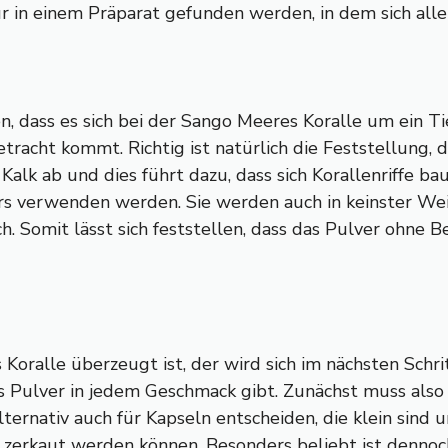
nur in einem Präparat gefunden werden, in dem sich a
 dass es sich bei der Sango Meeres Koralle um ein Tie
racht kommt. Richtig ist natürlich die Feststellung, das
Kalk ab und dies führt dazu, dass sich Korallenriffe ba
ers verwenden werden. Sie werden auch in keinster Wei
. Somit lässt sich feststellen, dass das Pulver ohne 
oralle überzeugt ist, der wird sich im nächsten Schri
 das Pulver in jedem Geschmack gibt. Zunächst muss al
ternativ auch für Kapseln entscheiden, die klein sind 
 zerkaut werden können. Besonders beliebt ist dennoch