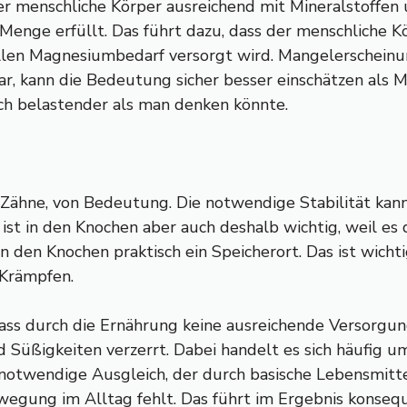
der menschliche Körper ausreichend mit Mineralstoffe
 Menge erfüllt. Das führt dazu, dass der menschliche K
llen Magnesiumbedarf versorgt wird. Mangelerscheinu
r, kann die Bedeutung sicher besser einschätzen als 
ich belastender als man denken könnte.
die Zähne, von Bedeutung. Die notwendige Stabilität k
st in den Knochen aber auch deshalb wichtig, weil es 
in den Knochen praktisch ein Speicherort. Das ist wicht
 Krämpfen.
 dass durch die Ernährung keine ausreichende Versorgun
Süßigkeiten verzerrt. Dabei handelt es sich häufig um
ch notwendige Ausgleich, der durch basische Lebensmi
egung im Alltag fehlt. Das führt im Ergebnis konseque