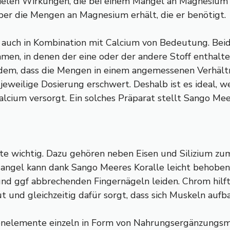
len Wirkungen, die bei einem Mangel an Magnesium au
rper die Mengen an Magnesium erhält, die er benötigt.
rn auch in Kombination mit Calcium von Bedeutung. Be
men, in denen der eine oder der andere Stoff enthalte
em, dass die Mengen in einem angemessenen Verhältni
jeweilige Dosierung erschwert. Deshalb ist es ideal, 
cium versorgt. Ein solches Präparat stellt Sango Meer
e wichtig. Dazu gehören neben Eisen und Silizium zu
angel kann dank Sango Meeres Koralle leicht behoben w
nd ggf abbrechenden Fingernägeln leiden. Chrom hilft 
t und gleichzeitig dafür sorgt, dass sich Muskeln auf
enelemente einzeln in Form von Nahrungsergänzungsmit