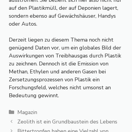
ausströmen. Sie bezieht sich hier also nicht nur
auf den Plastikmüll, der auf Deponien lagert,
sondern ebenso auf Gewächshäuser, Handys
oder Autos.
Derzeit liegen zu diesem Thema noch nicht
genügend Daten vor, um ein globales Bild der
Auswirkungen von Treibhausgas durch Plastik
zu zeichnen. Dennoch ist die Emission von
Methan, Ethylen und anderen Gasen bei
Zersetzungsprozessen von Plastik ein
Forschungsfeld, welches nicht umsonst an
Bedeutung gewinnt.
Kategorien
Magazin
Zeolith ist ein Grundbaustein des Lebens
Bittertropfen haben eine Vielzahl von