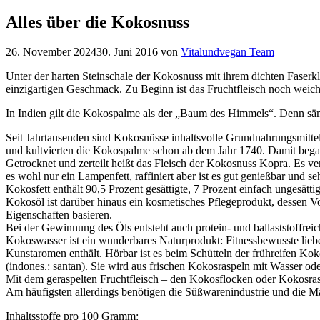
Alles über die Kokosnuss
26. November 2024
30. Juni 2016
von
Vitalundvegan Team
Unter der harten Steinschale der Kokosnuss mit ihrem dichten Faserk
einzigartigen Geschmack. Zu Beginn ist das Fruchtfleisch noch weich u
In Indien gilt die Kokospalme als der „Baum des Himmels“. Denn sämtl
Seit Jahrtausenden sind Kokosnüsse inhaltsvolle Grundnahrungsmitte
und kultvierten die Kokospalme schon ab dem Jahr 1740. Damit began
Getrocknet und zerteilt heißt das Fleisch der Kokosnuss Kopra. Es ve
es wohl nur ein Lampenfett, raffiniert aber ist es gut genießbar und 
Kokosfett enthält 90,5 Prozent gesättigte, 7 Prozent einfach ungesätti
Kokosöl ist darüber hinaus ein kosmetisches Pflegeprodukt, dessen 
Eigenschaften basieren.
Bei der Gewinnung des Öls entsteht auch protein- und ballaststoff
Kokoswasser ist ein wunderbares Naturprodukt: Fitnessbewusste liebe
Kunstaromen enthält. Hörbar ist es beim Schütteln der frühreifen Ko
(indones.: santan). Sie wird aus frischen Kokosraspeln mit Wasser od
Mit dem geraspelten Fruchtfleisch – den Kokosflocken oder Kokosraspe
Am häufigsten allerdings benötigen die Süßwarenindustrie und die M
Inhaltsstoffe pro 100 Gramm: