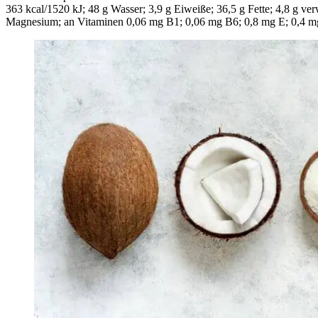
363 kcal/1520 kJ; 48 g Wasser; 3,9 g Eiweiße; 36,5 g Fette; 4,8 g 
Magnesium; an Vitaminen 0,06 mg B1; 0,06 mg B6; 0,8 mg E; 0,4 m