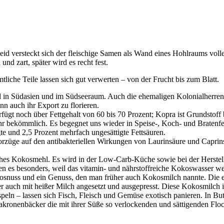
leid versteckt sich der fleischige Samen als Wand eines Hohlraums vo
nd zart, später wird es recht fest.
iche Teile lassen sich gut verwerten – von der Frucht bis zum Blatt.
l in Südasien und im Südseeraum. Auch die ehemaligen Kolonialherren
n auch ihr Export zu florieren.
rfügt noch über Fettgehalt von 60 bis 70 Prozent; Kopra ist Grundstof
sehr bekömmlich. Es begegnet uns wieder in Speise-, Koch- und Bratenfe
gte und 2,5 Prozent mehrfach ungesättigte Fettsäuren.
Vorzüge auf den antibakteriellen Wirkungen von Laurinsäure und Capri
reiches Kokosmehl. Es wird in der Low-Carb-Küche sowie bei der Herst
n es besonders, weil das vitamin- und nährstoffreiche Kokoswasser we
kosnuss und ein Genuss, den man früher auch Kokosmilch nannte. Die ei
er auch mit heißer Milch angesetzt und ausgepresst. Diese Kokosmilch i
ln – lassen sich Fisch, Fleisch und Gemüse exotisch panieren. In Butt
akronenbäcker die mit ihrer Süße so verlockenden und sättigenden Flo